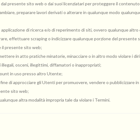
i dal presente sito web o dai suoi licenziatari per proteggere il contenuto
ambiare, preparare lavori derivati o alterare in qualunque modo qualunque
, applicazione di ricerca e/o di reperimento di siti, ovvero qualunque altr
re, effettuare scraping o indicizzare qualunque porzione del presente s
re il presente sito web;
ttere in atto pratiche minatorie, minacciare o in altro modo violare i diritt
legali, osceni, illegittimi, diffamatori o inappropriati;
count in uso presso altro Utente;
o al fine di approcciare gli Utenti per promuovere, vendere o pubblicizzare in
esente sito web;
qualunque altra modalità impropria tale da violare i Termini.