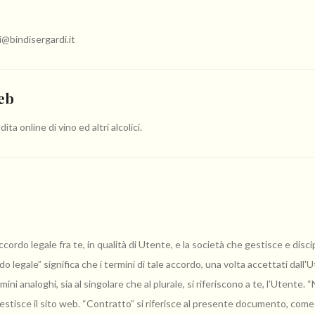
i@bindisergardi.it
eb
a online di vino ed altri alcolici.
do legale fra te, in qualità di Utente, e la società che gestisce e discipli
ordo legale” significa che i termini di tale accordo, una volta accettati dall
ini analoghi, sia al singolare che al plurale, si riferiscono a te, l’Utente. “N
estisce il sito web. “Contratto” si riferisce al presente documento, come