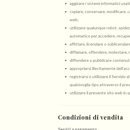
aggirare i sistemi informatici usat
copiare, conservare, modificare, c
web;
utilizzare qualunque robot, spider
automatico per accedere, recupera
affittare, licenziare o sublicenzia
diffamare, offendere, molestare, me
diffondere o pubblicare contenuti il
appropriarsi illecitamente dell’ac
registrarsi o utilizzare il Servizi
qualsivoglia tipo attraverso il pr
utilizzare il presente sito web in 
Condizioni di vendita
Servizi a pagamento