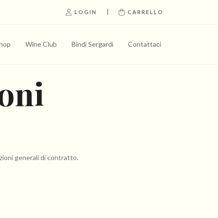
|
LOGIN
CARRELLO
hop
Wine Club
Bindi Sergardi
Contattaci
oni
ioni generali di contratto.