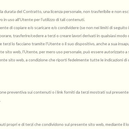
la durata del Contratto, una licenza personale, non trasferibile e non esclu
in uso all'Utente per l'utilizzo di tali contenuti.
nte di copiare e/o scaricare e/o condividere (se non nei limiti di seguito il
rare, trasferire/cedere a terzi o creare lavori derivati in qualsiasi modo d
terzi lo facciano tramite l’Utente o il suo dispositivo, anche a sua insap
 sito web, l'Utente, per mero uso personale, può essere autorizzato a s
ente sito web, a condizione che riporti fedelmente tutte le indicazioni di c
ne preventiva sui contenuti o i link forniti da terzi mostrati sul presente
.
uti propri e di terzi che condividono sul presente sito web, mediante il l