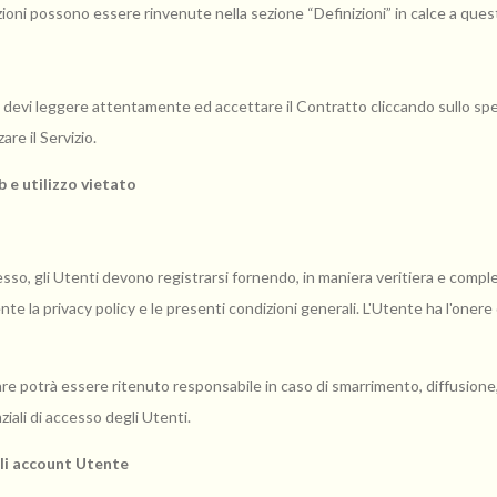
nizioni possono essere rinvenute nella sezione “Definizioni” in calce a que
b, devi leggere attentamente ed accettare il Contratto cliccando sullo spe
are il Servizio.
 e utilizzo vietato
 esso, gli Utenti devono registrarsi fornendo, in maniera veritiera e completa
te la privacy policy e le presenti condizioni generali. L'Utente ha l'oner
are potrà essere ritenuto responsabile in caso di smarrimento, diffusione,
nziali di accesso degli Utenti.
li account Utente