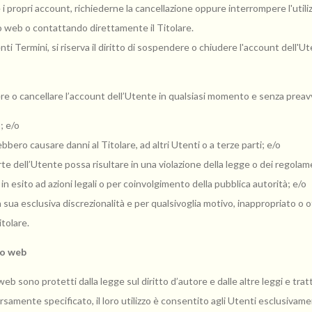
 i propri account, richiederne la cancellazione oppure interrompere l'utili
to web o contattando direttamente il Titolare.
senti Termini, si riserva il diritto di sospendere o chiudere l'account del
endere o cancellare l’account dell’Utente in qualsiasi momento e senza preav
; e/o
ebbero causare danni al Titolare, ad altri Utenti o a terze parti; e/o
e dell’Utente possa risultare in una violazione della legge o dei regolamen
in esito ad azioni legali o per coinvolgimento della pubblica autorità; e/o
a sua esclusiva discrezionalità e per qualsivoglia motivo, inappropriato o 
itolare.
to web
b sono protetti dalla legge sul diritto d’autore e dalle altre leggi e tratta
rsamente specificato, il loro utilizzo è consentito agli Utenti esclusivamen