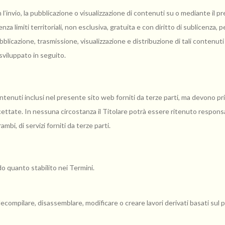
 l’invio, la pubblicazione o visualizzazione di contenuti su o mediante il 
nza limiti territoriali, non esclusiva, gratuita e con diritto di sublicenza, p
blicazione, trasmissione, visualizzazione e distribuzione di tali contenut
sviluppato in seguito.
ontenuti inclusi nel presente sito web forniti da terze parti, ma devono pr
accettate. In nessuna circostanza il Titolare potrà essere ritenuto responsa
mbi, di servizi forniti da terze parti.
do quanto stabilito nei Termini.
ecompilare, disassemblare, modificare o creare lavori derivati basati su