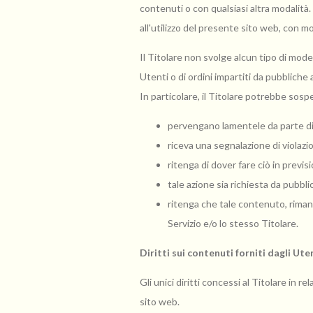
contenuti o con qualsiasi altra modalità. 
all'utilizzo del presente sito web, con mo
Il Titolare non svolge alcun tipo di mode
Utenti o di ordini impartiti da pubbliche a
In particolare, il Titolare potrebbe sosp
pervengano lamentele da parte di 
riceva una segnalazione di violazion
ritenga di dover fare ciò in previsio
tale azione sia richiesta da pubbl
ritenga che tale contenuto, rimane
Servizio e/o lo stesso Titolare.
Diritti sui contenuti forniti dagli Ute
Gli unici diritti concessi al Titolare in
sito web.