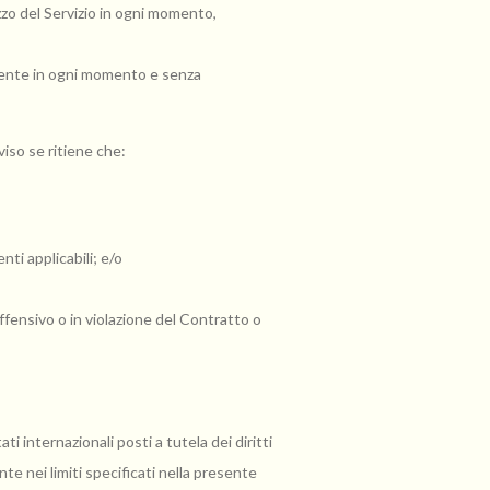
zzo del Servizio in ogni momento,
l'Utente in ogni momento e senza
viso se ritiene che:
ti applicabili; e/o
offensivo o in violazione del Contratto o
ti internazionali posti a tutela dei diritti
te nei limiti specificati nella presente